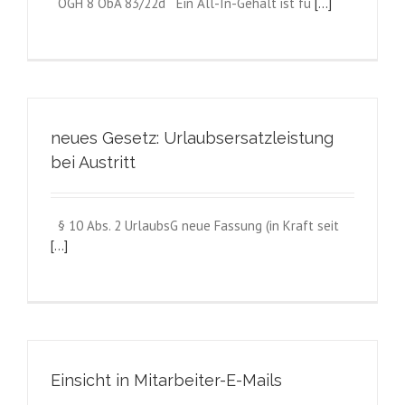
OGH 8 ObA 83/22d Ein All-In-Gehalt ist fü
[...]
neues Gesetz: Urlaubsersatzleistung
bei Austritt
§ 10 Abs. 2 UrlaubsG neue Fassung (in Kraft seit
[...]
Einsicht in Mitarbeiter-E-Mails