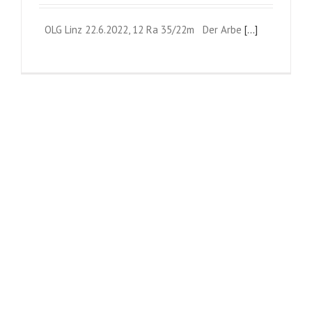
OLG Linz 22.6.2022, 12 Ra 35/22m Der Arbe
[...]
Angleichung der Kündigungsfristen in
Gastronomie?
OGH 24.3.2022, 9 ObA 116/21f Betriebe der Gastro
[...]