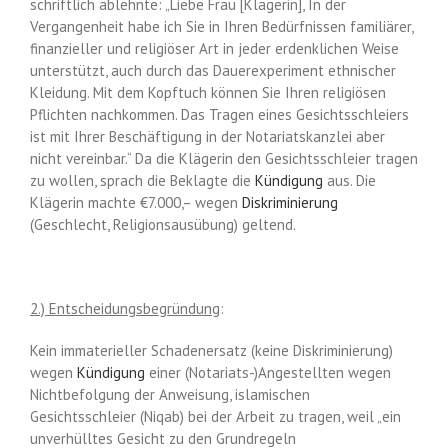
schriftlich ablehnte: „Liebe Frau [Klägerin], In der
Vergangenheit habe ich Sie in Ihren Bedürfnissen familiärer,
finanzieller und religiöser Art in jeder erdenklichen Weise
unterstützt, auch durch das Dauerexperiment ethnischer
Kleidung. Mit dem Kopftuch können Sie Ihren religiösen
Pflichten nachkommen. Das Tragen eines Gesichtsschleiers
ist mit Ihrer Beschäftigung in der Notariatskanzlei aber
nicht vereinbar.“ Da die Klägerin den Gesichtsschleier tragen
zu wollen, sprach die Beklagte die
Kündigung
aus. Die
Klägerin machte €7.000,– wegen
Diskriminierung
(Geschlecht, Religionsausübung) geltend.
2.) Entscheidungsbegründung
:
Kein immaterieller Schadenersatz (keine Diskriminierung)
wegen
Kündigung
einer (Notariats-)Angestellten wegen
Nichtbefolgung der Anweisung, islamischen
Gesichtsschleier (Niqab) bei der Arbeit zu tragen, weil „ein
unverhülltes Gesicht zu den Grundregeln